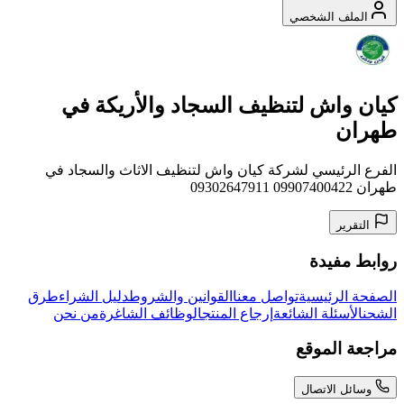
الملف الشخصي
كيان واش لتنظيف السجاد والأريكة في
طهران
الفرع الرئيسي لشركة كيان واش لتنظيف الاثاث والسجاد في
طهران 09907400422 09302647911
التقرير
روابط مفيدة
الصفحة الرئيسية
تواصل معنا
القوانين والشروط
دليل الشراء
طرق
الشحن
الأسئلة الشائعة
إرجاع المنتج
الوظائف الشاغرة
من نحن
مراجعة الموقع
وسائل الاتصال